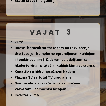
Bračni krevet na galeriji
V A J A T 3
2
76m
Dnevni boravak sa trosedom na razvlačenje i
dve fotelje i kompletno opremljenom kuhinjom
i kombinovanim frižiderom sa odeljkom za
hlađenje vina i pratećim kuhinjskim aparatima.
Kupatilo sa hidromasažnom kadom
Plazma TV sa total TV uredjajem
Dve zasebne spavaće sobe sa bračnim
krevetom i pomoćnim ležajem
Inverter klima