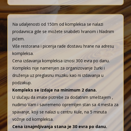
Na udaljenosti od 150m od kompleksa se nalazi
prodavnica gde se možete snabdeti hranom i hladnim
pićem.
Više restorana i picerija rade dostavu hrane na adresu
kompleksa.
Cena izdavanja kompleksa iznosi 300 evra po danu.
Kompleks nije namenjen za organizovanje žurki i
druženja uz preglasnu muziku kao ni izdavanja u
podzakup.
Kompleks se izdaje na minimum 2 dana.
U slučaju da imate potrebe za dodatnim smeštajem ,
nudimo Vam i savremeno opremljen stan sa 4 mesta za
spavanje, koji se nalazi u centru Kule, na 5 minuta
vožnje od kompleksa.
Cena iznajmljivanja stana je 30 evra po danu.