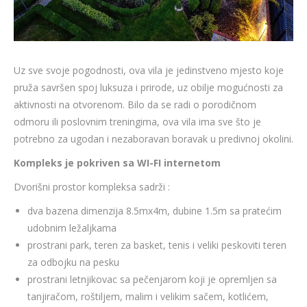
Uz sve svoje pogodnosti, ova vila je jedinstveno mjesto koje
pruža savršen spoj luksuza i prirode, uz obilje mogućnosti za
aktivnosti na otvorenom. Bilo da se radi o porodičnom
odmoru ili poslovnim treningima, ova vila ima sve što je
potrebno za ugodan i nezaboravan boravak u predivnoj okolini.
Kompleks je pokriven sa WI-FI internetom
Dvorišni prostor kompleksa sadrži :
dva bazena dimenzija 8.5mx4m, dubine 1.5m sa pratećim
udobnim ležaljkama
prostrani park, teren za basket, tenis i veliki peskoviti teren
za odbojku na pesku
prostrani letnjikovac sa pečenjarom koji je opremljen sa
tanjiračom, roštiljem, malim i velikim sačem, kotlićem,