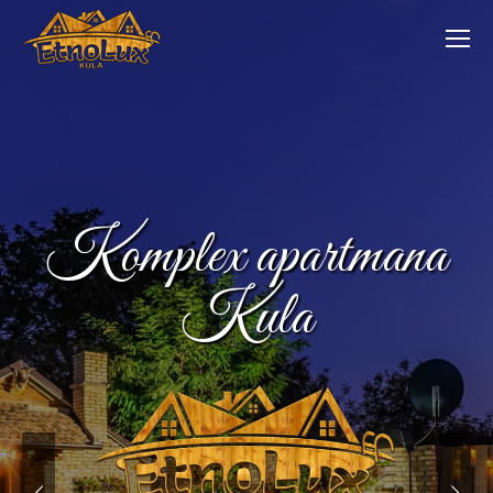
Komplex Subotica
bazeni i sportski tereni