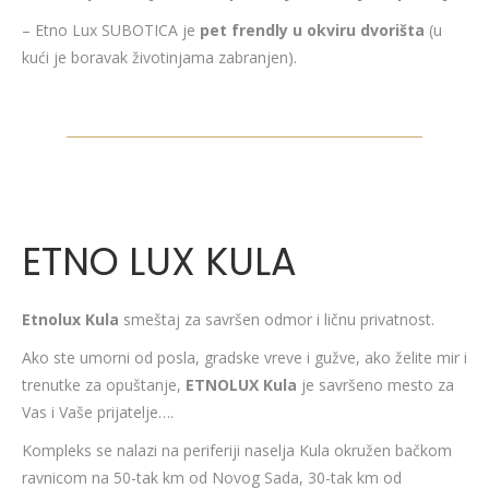
– Etno Lux SUBOTICA je
pet frendly u okviru dvorišta
(u
kući je boravak životinjama zabranjen).
ETNO LUX KULA
Etnolux Kula
smeštaj za savršen odmor i ličnu privatnost.
Ako ste umorni od posla, gradske vreve i gužve, ako želite mir i
trenutke za opuštanje,
ETNOLUX Kula
je savršeno mesto za
Vas i Vaše prijatelje….
Kompleks se nalazi na periferiji naselja Kula okružen bačkom
ravnicom na 50-tak km od Novog Sada, 30-tak km od