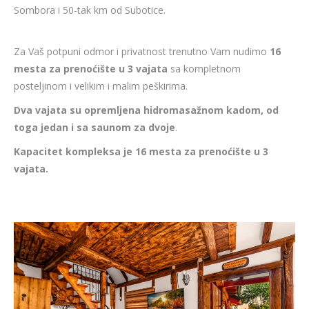
Sombora i 50-tak km od Subotice.
Za Vaš potpuni odmor i privatnost trenutno Vam nudimo
16
mesta za prenoćište u 3 vajata
sa kompletnom
posteljinom i velikim i malim peškirima.
Dva vajata su opremljena hidromasažnom kadom, od
toga jedan i sa saunom za dvoje
.
Kapacitet kompleksa je 16 mesta za prenoćište u 3
vajata.