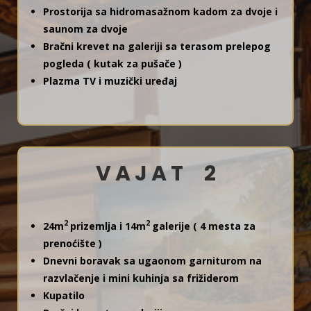
Prostorija sa hidromasažnom kadom za dvoje i
saunom za dvoje
Bračni krevet na galeriji sa terasom prelepog
pogleda ( kutak za pušače )
Plazma TV i muzički uređaj
V A J A T 2
2
2
24m
prizemlja i 14m
galerije ( 4 mesta za
prenoćište )
Dnevni boravak sa ugaonom garniturom na
razvlačenje i mini kuhinja sa frižiderom
Kupatilo