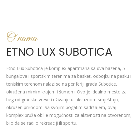
O nama
ETNO LUX SUBOTICA
Etno Lux Subotica je komplex apartmana sa dva bazena, 5
bungalova i sportskim terenima za basket, odbojku na pesku i
teniskim terenom nalazi se na periferiji grada Subotice,
okružena mirnim krajem i šumom. Ovo je idealno mesto za
beg od gradske vreve i uživanje u luksuznom smještaju,
okružen prirodom. Sa svojim bogatim sadržajem, ovaj
komplex pruža obilje mogućnosti za aktivnosti na otvorenom,
bilo da se radi o rekreaciji ili sportu.