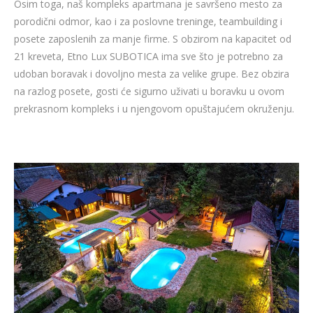
Osim toga, naš kompleks apartmana je savršeno mesto za
porodični odmor, kao i za poslovne treninge, teambuilding i
posete zaposlenih za manje firme. S obzirom na kapacitet od
21 kreveta, Etno Lux SUBOTICA ima sve što je potrebno za
udoban boravak i dovoljno mesta za velike grupe. Bez obzira
na razlog posete, gosti će sigurno uživati ​​u boravku u ovom
prekrasnom kompleks i u njengovom opuštajućem okruženju.