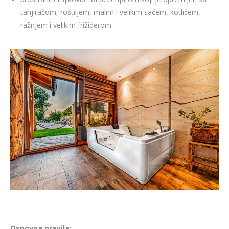
tanjiračom, roštiljem, malim i velikim sačem, kotlićem,
ražnjem i velikim frižiderom.
Osnovna pravila: