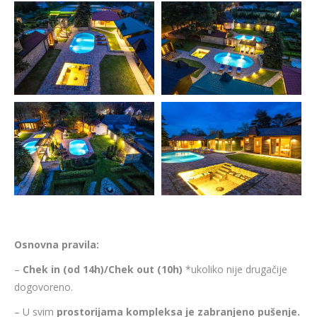
Osnovna pravila:
–
Chek in (od 14h)/Chek out (10h)
*ukoliko nije drugačije
dogovoreno.
– U svim
prostorijama kompleksa je zabranjeno pušenje.