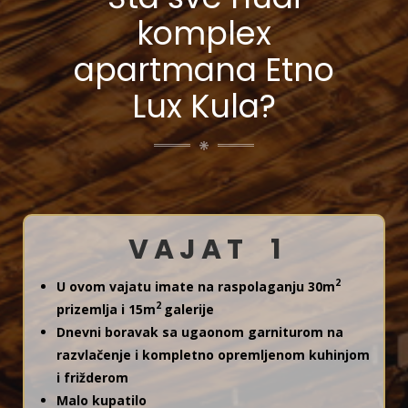
komplex
apartmana Etno
Lux Kula?
V A J A T 1
2
U ovom vajatu imate na raspolaganju 30m
2
prizemlja i 15m
galerije
Dnevni boravak sa ugaonom garniturom na
razvlačenje i kompletno opremljenom kuhinjom
i frižderom
Malo kupatilo