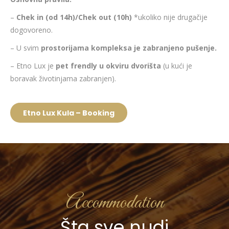
–
Chek in (od 14h)/Chek out (10h)
*ukoliko nije drugačije
dogovoreno.
– U svim
prostorijama kompleksa je zabranjeno pušenje.
– Etno Lux je
pet frendly u okviru dvorišta
(u kući je
boravak životinjama zabranjen).
Etno Lux Kula – Booking
Accommodation
Šta sve nudi