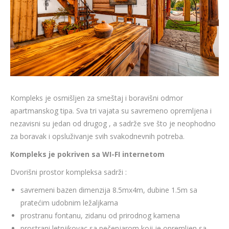
Kompleks je osmišljen za smeštaj i boravišni odmor
apartmanskog tipa. Sva tri vajata su savremeno opremljena i
nezavisni su jedan od drugog , a sadrže sve što je neophodno
za boravak i opsluživanje svih svakodnevnih potreba.
Kompleks je pokriven sa WI-FI internetom
Dvorišni prostor kompleksa sadrži :
savremeni bazen dimenzija 8.5mx4m, dubine 1.5m sa
pratećim udobnim ležaljkama
prostranu fontanu, zidanu od prirodnog kamena
prostrani letnjikovac sa pečenjarom koji je opremljen sa